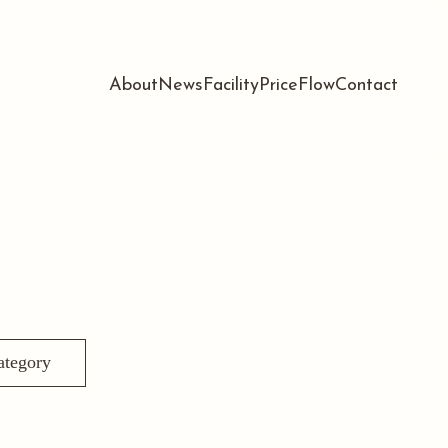
About
News
Facility
Price
Flow
Contact
ategory