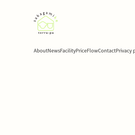
About
News
Facility
Price
Flow
Contact
Privacy 