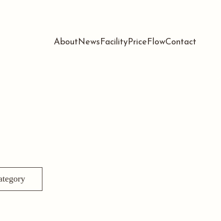
About
News
Facility
Price
Flow
Contact
ategory