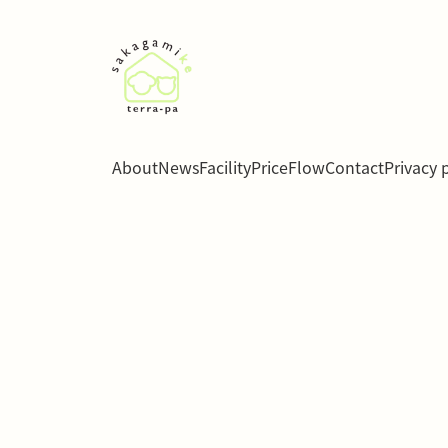
About
News
Facility
Price
Flow
Contact
Privacy 