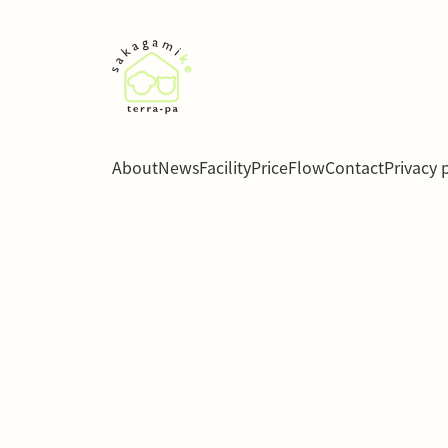
About
News
Facility
Price
Flow
Contact
Privacy 