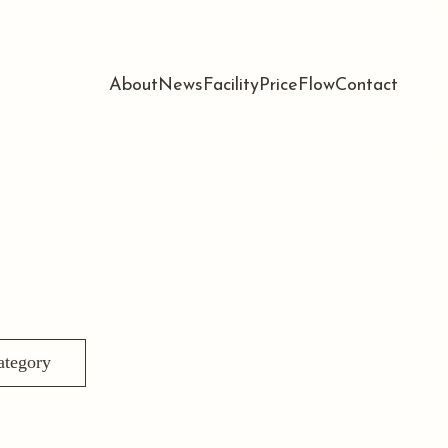
About
News
Facility
Price
Flow
Contact
ategory