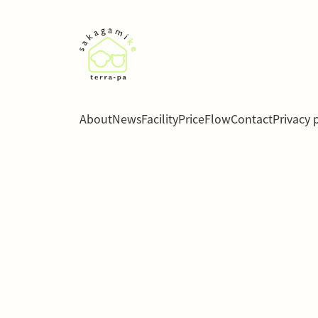
About
News
Facility
Price
Flow
Contact
Privacy 