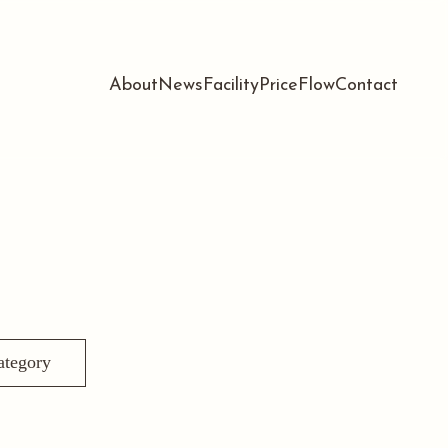
About
News
Facility
Price
Flow
Contact
ategory