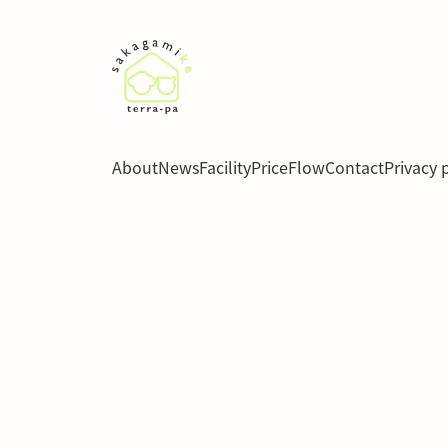
About
News
Facility
Price
Flow
Contact
Privacy 