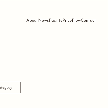
About
News
Facility
Price
Flow
Contact
ategory