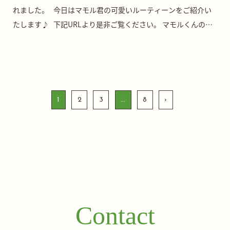
れました。 今日はマモル君の可愛いルーティーンをご紹介い
たします♪ 下記URLより是非ご覧ください。 マモルくんの日
課 | さかがみ […]
投
1
2
3
…
8
›
稿
の
ペ
ー
ジ
送
り
Contact