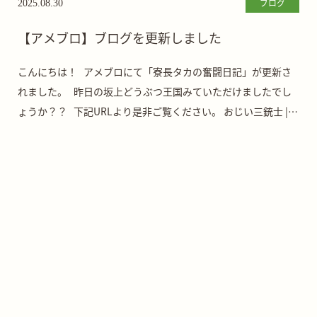
ブログ
2025.08.30
【アメブロ】ブログを更新しました
こんにちは！ アメブロにて「寮長タカの奮闘日記」が更新さ
れました。 昨日の坂上どうぶつ王国みていただけましたでし
ょうか？？ 下記URLより是非ご覧ください。 おじい三銃士 |
さかがみ家老 […]