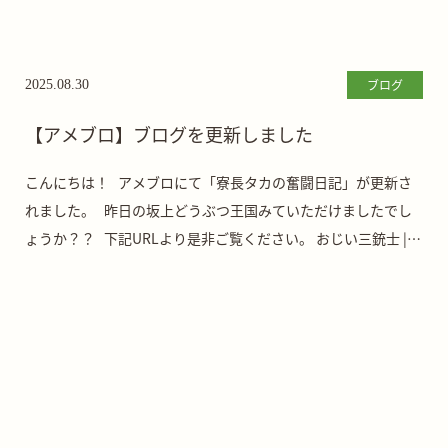
ブログ
2025.08.30
【アメブロ】ブログを更新しました
こんにちは！ アメブロにて「寮長タカの奮闘日記」が更新さ
れました。 昨日の坂上どうぶつ王国みていただけましたでし
ょうか？？ 下記URLより是非ご覧ください。 おじい三銃士 |
さかがみ家老 […]