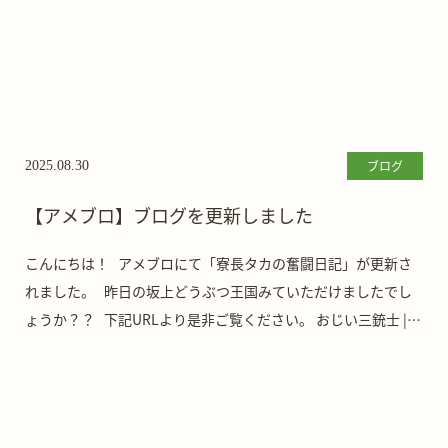
ブログ
2025.08.30
【アメブロ】ブログを更新しました
こんにちは！ アメブロにて「寮長タカの奮闘日記」が更新さ
れました。 昨日の坂上どうぶつ王国みていただけましたでし
ょうか？？ 下記URLより是非ご覧ください。 おじい三銃士 |
さかがみ家老 […]