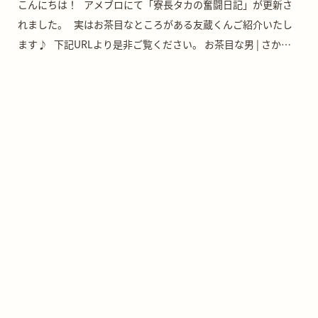
こんにちは！ アメブロにて「寮長タカの奮闘日記」が更新さ
れました。 実はお茶目なところがある友蔵くんご紹介いたし
ます♪ 下記URLより是非ご覧ください。 お茶目な男 | さかが
み家老犬老猫 […]